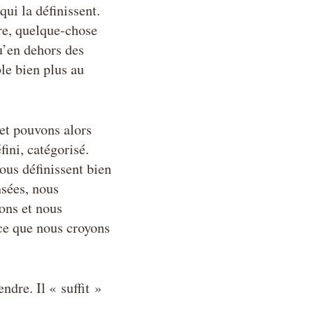
ui la définissent.
tre, quelque-chose
u’en dehors des
le bien plus au
et pouvons alors
fini, catégorisé.
ous définissent bien
nsées, nous
ons et nous
 ce que nous croyons
endre. Il « suffit »