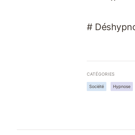
# Déshypno
CATÉGORIES
Société
Hypnose