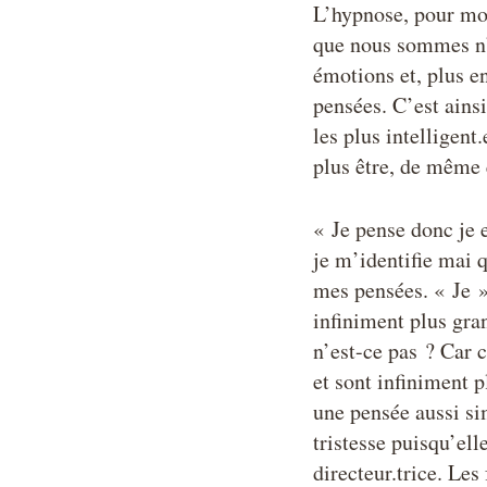
L’hypnose, pour mo
que nous sommes n’
émotions et, plus e
pensées. C’est ains
les plus intelligent
plus être, de même 
« Je pense donc je e
je m’identifie mai q
mes pensées. « Je »
infiniment plus gran
n’est-ce pas ? Car c
et sont infiniment 
une pensée aussi sim
tristesse puisqu’el
directeur.trice. Les