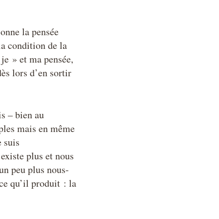
çonne la pensée
la condition de la
« je » et ma pensée,
s lors d’en sortir
is – bien au
imples mais en même
e suis
’existe plus et nous
un peu plus nous-
e qu’il produit : la