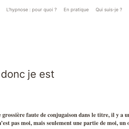
L’hypnose : pour quoi ?
En pratique
Qui suis-je ?
donc je est
e grossière faute de conjugaison dans le titre, il y a 
n’est pas moi, mais seulement une partie de moi, un 