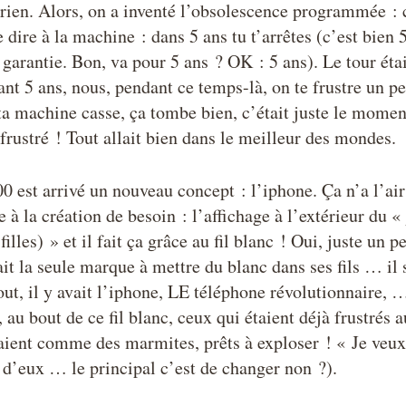
 rien. Alors, on a inventé l’obsolescence programmée : c
de dire à la machine : dans 5 ans tu t’arrêtes (c’est bien 
 garantie. Bon, va pour 5 ans ? OK : 5 ans). Le tour étai
nt 5 ans, nous, pendant ce temps-là, on te frustre un p
a machine casse, ça tombe bien, c’était juste le momen
frustré ! Tout allait bien dans le meilleur des mondes.
0 est arrivé un nouveau concept : l’iphone. Ça n’a l’a
 à la création de besoin : l’affichage à l’extérieur du «
filles) » et il fait ça grâce au fil blanc ! Oui, juste un pe
it la seule marque à mettre du blanc dans ses fils … il s
ut, il y avait l’iphone, LE téléphone révolutionnaire, …
, au bout de ce fil blanc, ceux qui étaient déjà frustrés
ient comme des marmites, prêts à exploser ! « Je veux 
n d’eux … le principal c’est de changer non ?).