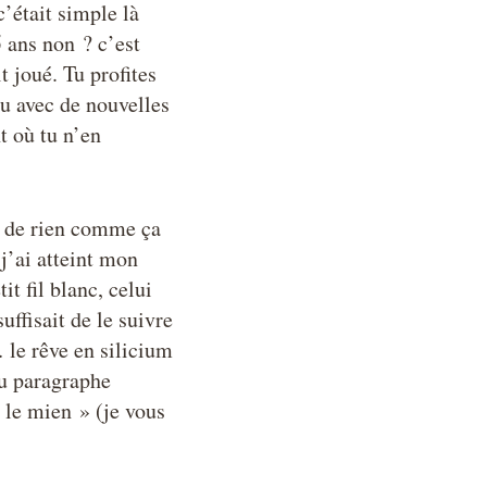
’était simple là
5 ans non ? c’est
t joué. Tu profites
eu avec de nouvelles
t où tu n’en
ir de rien comme ça
 j’ai atteint mon
tit fil blanc, celui
uffisait de le suivre
 le rêve en silicium
 au paragraphe
le mien » (je vous