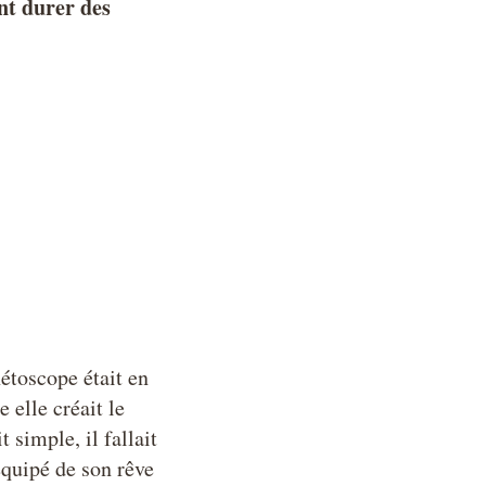
ent durer des
nétoscope était en
 elle créait le
 simple, il fallait
équipé de son rêve