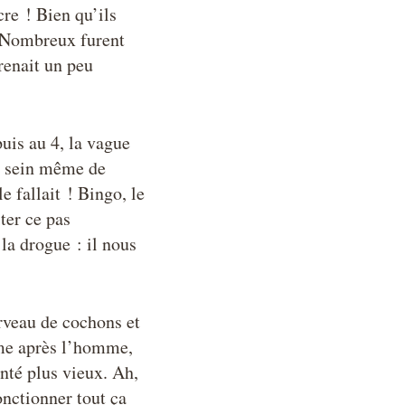
re ! Bien qu’ils
 ! Nombreux furent
renait un peu
uis au 4, la vague
au sein même de
e fallait ! Bingo, le
iter ce pas
 la drogue : il nous
rveau de cochons et
omme après l’homme,
anté plus vieux. Ah,
onctionner tout ça