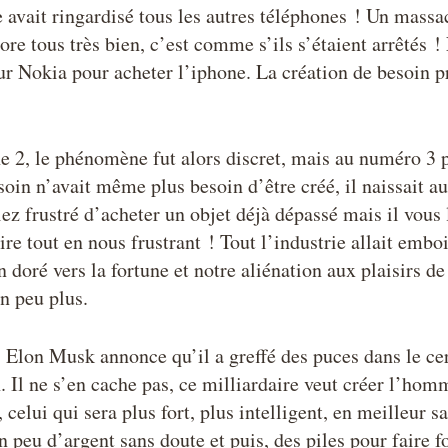
 avait ringardisé tous les autres téléphones ! Un massac
ore tous très bien, c’est comme s’ils s’étaient arrêtés
eur Nokia pour acheter l’iphone. La création de besoin p
e 2, le phénomène fut alors discret, mais au numéro 3 p
esoin n’avait même plus besoin d’être créé, il naissait 
iez frustré d’acheter un objet déjà dépassé mais il vous l
ire tout en nous frustrant ! Tout l’industrie allait embo
doré vers la fortune et notre aliénation aux plaisirs de
un peu plus.
 Elon Musk annonce qu’il a greffé des puces dans le ce
en. Il ne s’en cache pas, ce milliardaire veut créer l’h
elui qui sera plus fort, plus intelligent, en meilleur s
un peu d’argent sans doute et puis, des piles pour faire f