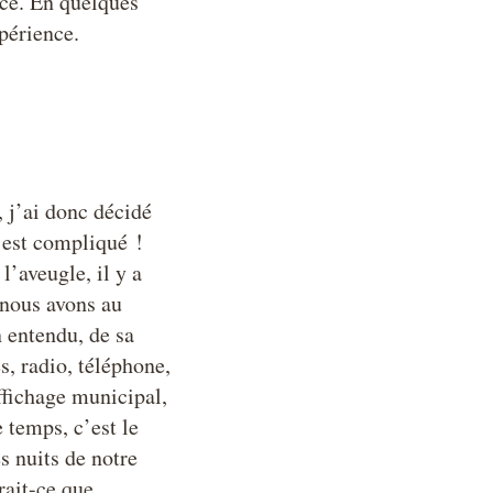
nce. En quelques
périence.
, j’ai donc décidé
’est compliqué !
l’aveugle, il y a
e nous avons au
n entendu, de sa
s, radio, téléphone,
ffichage municipal,
 temps, c’est le
s nuits de notre
rait-ce que