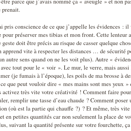
-être parce que j’avais nommé ça « aveugle » et non pa
 prenait.
i pris conscience de ce que j’appelle les évidences : il
e pour préserver mes tibias et mon front. Cette lenteur 
 geste doit être précis au risque de casser quelque chos
apprend vite à respecter les distances … de sécurité p
n autre sens quand on ne les voit plus). Autre « évidenc
 avec tout pour le « voir ». Le mur, le verre, mais aussi
umer (je fumais à l’époque), les poils de ma brosse à den
e ce que peut vouloir dire « mes mains sont mes yeux »
s activez très vite votre créativité ! Comment faire pou
ruler, remplir une tasse d’eau chaude ? Comment poser 
on (où est la partie qui chauffe ?) ? Et même, très vite
 en petites quantités car non seulement la place de vo
us, suivant la quantité présente sur votre fourchette, ça