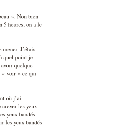
 peau ». Non bien
n 5 heures, on a le
e mener. J’étais
à quel point je
s avoir quelque
t « voir » ce qui
nt où j’ai
 crever les yeux,
les yeux bandés.
oir les yeux bandés