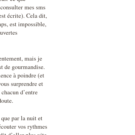
s consulter mes sms
st écrite). Cela dit,
mps, est impossible,
uvertes
lentement, mais je
est de gourmandise.
nce à poindre (et
-vous surprendre et
e chacun d’entre
doute.
que par la nuit et
 écouter vos rythmes
it d’aller plus vite