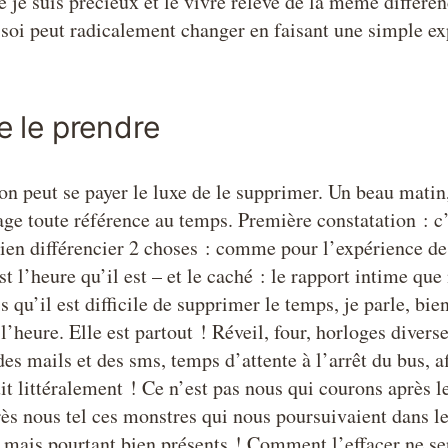
e je suis précieux et le vivre relève de la même différe
à soi peut radicalement changer en faisant une simple ex
 le prendre
on peut se payer le luxe de le supprimer. Un beau matin
ge toute référence au temps. Première constatation : c
bien différencier 2 choses : comme pour l’expérience de 
est l’heure qu’il est – et le caché : le rapport intime qu
 qu’il est difficile de supprimer le temps, je parle, bie
l’heure. Elle est partout ! Réveil, four, horloges diverse
es mails et des sms, temps d’attente à l’arrêt du bus, a
t littéralement ! Ce n’est pas nous qui courons après le
ès nous tel ces monstres qui nous poursuivaient dans le
s mais pourtant bien présents ! Comment l’effacer ne se