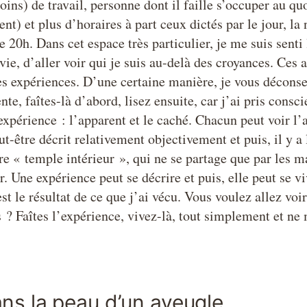
ns) de travail, personne dont il faille s’occuper au quo
) et plus d’horaires à part ceux dictés par le jour, la n
20h. Dans cet espace très particulier, je me suis senti 
e, d’aller voir qui je suis au-delà des croyances. Ces ar
s expériences. D’une certaine manière, je vous déconseil
nte, faîtes-là d’abord, lisez ensuite, car j’ai pris consc
xpérience : l’apparent et le caché. Chacun peut voir l’ap
ut-être décrit relativement objectivement et puis, il y a 
re « temple intérieur », qui ne se partage que par les m
ur. Une expérience peut se décrire et puis, elle peut se v
est le résultat de ce que j’ai vécu. Vous voulez allez voir
 ? Faîtes l’expérience, vivez-là, tout simplement et ne 
ns la peau d’un aveugle