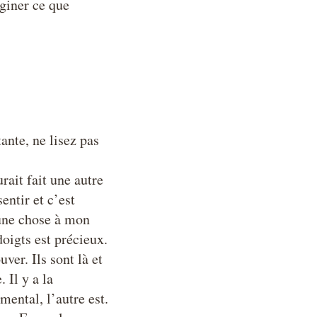
aginer ce que
ante, ne lisez pas
rait fait une autre
sentir et c’est
’une chose à mon
oigts est précieux.
uver. Ils sont là et
 Il y a la
 mental, l’autre est.