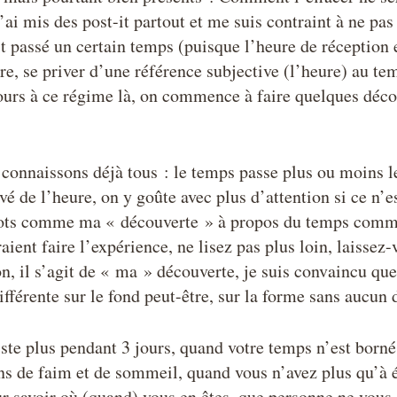
’ai mis des post-it partout et me suis contraint à ne pa
it passé un certain temps (puisque l’heure de réception e
ire, se priver d’une référence subjective (l’heure) au te
ours à ce régime là, on commence à faire quelques déco
 connaissons déjà tous : le temps passe plus ou moins 
vé de l’heure, on y goûte avec plus d’attention si ce n’
ts comme ma « découverte » à propos du temps comme
ient faire l’expérience, ne lisez pas plus loin, laissez
on, il s’agit de « ma » découverte, je suis convaincu qu
ifférente sur le fond peut-être, sur la forme sans aucun 
ste plus pendant 3 jours, quand votre temps n’est borné 
ions de faim et de sommeil, quand vous n’avez plus qu’à
r savoir où (quand) vous en êtes, que personne ne vous d