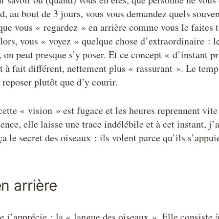
d, au bout de 3 jours, vous vous demandez quels souven
 que vous « regardez » en arrière comme vous le faites 
alors, vous « voyez » quelque chose d’extraordinaire : l
, on peut presque s’y poser. Et ce concept « d’instant pr
ut à fait différent, nettement plus « rassurant ». Le te
 reposer plutôt que d’y courir.
tte « vision » est fugace et les heures reprennent vite
ce, elle laisse une trace indélébile et à cet instant, j’
ça le secret des oiseaux : ils volent parce qu’ils s’appui
n arrière
e j’apprécie : la « langue des oiseaux ». Elle consiste à