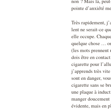
non ? Mais là, peut
pointe d’anxiété me
Très rapidement, j’a
lent ne serait-ce qu
elle occupe. Chaque
quelque chose … on 
(les mots prennent u
dois être en contact
cigarette pour l’all
j’apprends très vit
sont en danger, vou
cigarette sans se b
une plaque à inducti
manger doucement et
évidente, mais en pl